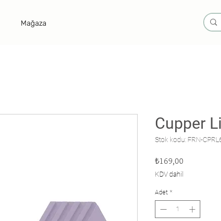
Mağaza
Cupper Li
Stok kodu: FRN-CPRL
Fiyat
₺169,00
KDV dahil
Adet
*