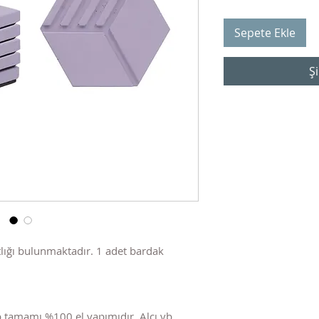
Sepete Ekle
Şi
tlığı bulunmaktadır. 1 adet bardak
 tamamı %100 el yapımıdır. Alçı vb.