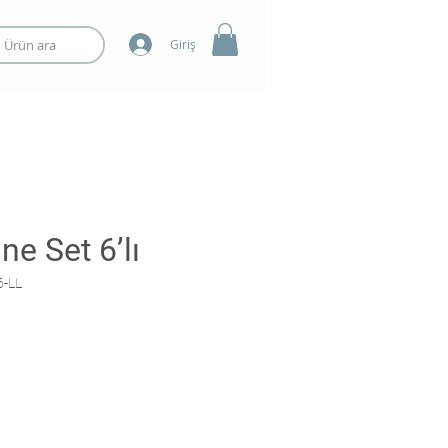
Giriş
ne Set 6’lı
6-LL