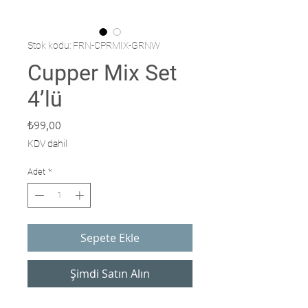
Stok kodu: FRN-CPRMIX-GRNW
Cupper Mix Set
4’lü
Fiyat
₺99,00
KDV dahil
Adet
*
Sepete Ekle
Şimdi Satın Alın