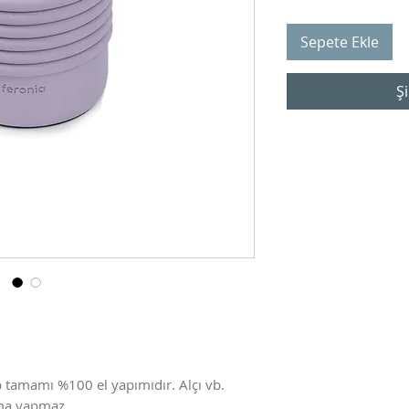
Sepete Ekle
Şi
 tamamı %100 el yapımıdır. Alçı vb.
nma yapmaz.