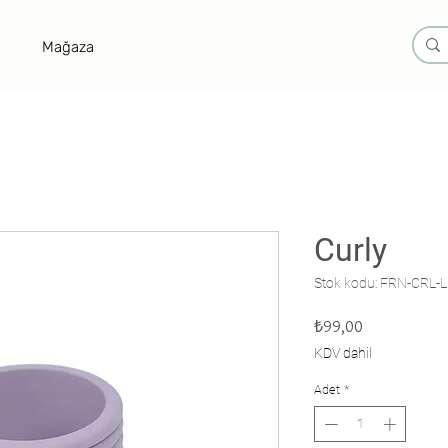
Mağaza
Curly
Stok kodu: FRN-CRL-L
Fiyat
₺99,00
KDV dahil
Adet
*