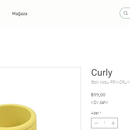
Mağaza
Curly
Stok kodu: FRN-CRL
Fiyat
₺99,00
KDV dahil
Adet
*