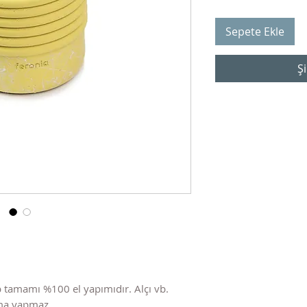
Sepete Ekle
Şi
 tamamı %100 el yapımıdır. Alçı vb.
nma yapmaz.