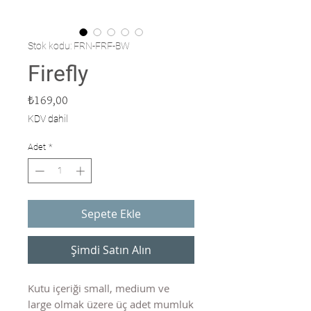
Stok kodu: FRN-FRF-BW
Firefly
Fiyat
₺169,00
KDV dahil
Adet
*
Sepete Ekle
Şimdi Satın Alın
Kutu içeriği small, medium ve
large olmak üzere üç adet mumluk