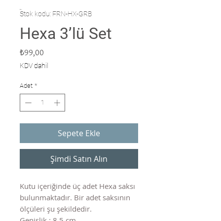
Stok kodu: FRN-HX-GRB
Hexa 3’lü Set
Fiyat
₺99,00
KDV dahil
Adet
*
Sepete Ekle
Şimdi Satın Alın
Kutu içeriğinde üç adet Hexa saksı
bulunmaktadır. Bir adet saksının
ölçüleri şu şekildedir.
Genişlik : 8,5 cm