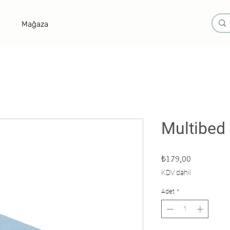
Mağaza
Multibed
Fiyat
₺179,00
KDV dahil
Adet
*