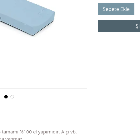
Sepete Ekle
Şi
 tamamı %100 el yapımıdır. Alçı vb.
nma yapmaz.