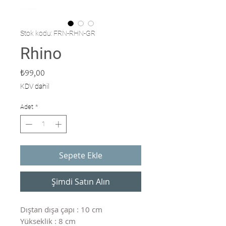
Stok kodu: FRN-RHN-GR
Rhino
Fiyat
₺99,00
KDV dahil
Adet
*
Sepete Ekle
Şimdi Satın Alın
Dıştan dışa çapı : 10 cm
Yükseklik : 8 cm