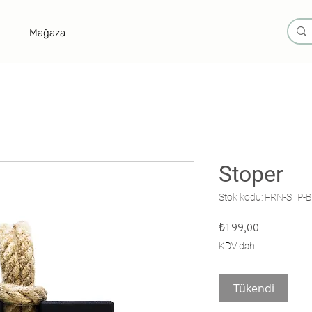
Mağaza
Stoper
Stok kodu: FRN-STP-B
Fiyat
₺199,00
KDV dahil
Tükendi