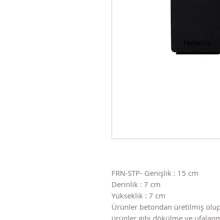
FRN-STP- Genişlik : 15 cm
Derinlik : 7 cm
Yükseklik : 7 cm
Ürünler betondan üretilmiş olup
ürünler gibi dökülme ve ufala