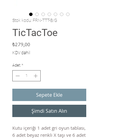
Stok kodu: FRN-TTT-B/G
TicTacToe
Fiyat
₺279,00
KDV dahil
Adet
*
Sepete Ekle
Şimdi Satın Alın
Kutu içeriği 1 adet gri oyun tablası,
6 adet beyaz renkli X taşı ve 6 adet