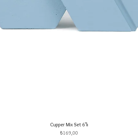
Hızlı Bakış
Cupper Mix Set 6’lı
Fiyat
₺169,00