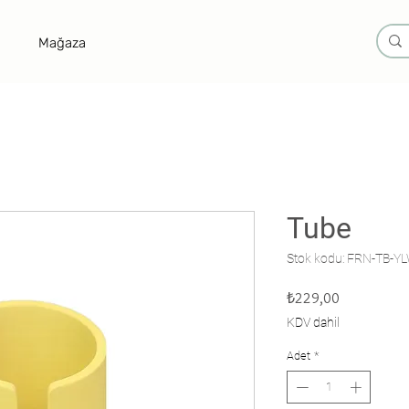
Mağaza
Tube
Stok kodu: FRN-TB-Y
Fiyat
₺229,00
KDV dahil
Adet
*