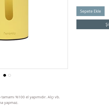
Sepete Ekle
Şi
 tamamı %100 el yapımıdır. Alçı vb.
nma yapmaz.