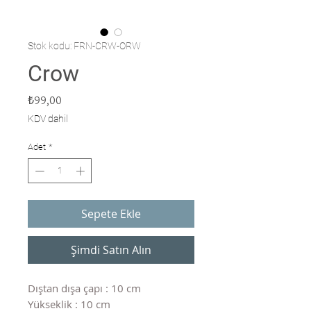
Stok kodu: FRN-CRW-ORW
Crow
Fiyat
₺99,00
KDV dahil
Adet
*
Sepete Ekle
Şimdi Satın Alın
Dıştan dışa çapı : 10 cm
Yükseklik : 10 cm