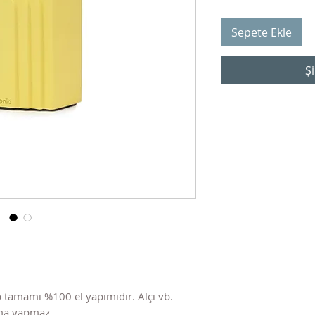
Sepete Ekle
Şi
 tamamı %100 el yapımıdır. Alçı vb.
nma yapmaz.