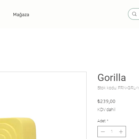
Mağaza
Gorilla
Stok kodu: FRN-GRL
Fiyat
₺239,00
KDV dahil
Adet
*