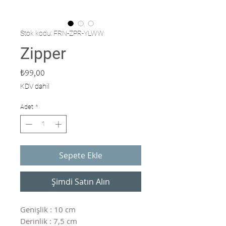
Stok kodu: FRN-ZPR-YLWW
Zipper
Fiyat
₺99,00
KDV dahil
Adet
*
Sepete Ekle
Şimdi Satın Alın
Genişlik : 10 cm
Derinlik : 7,5 cm