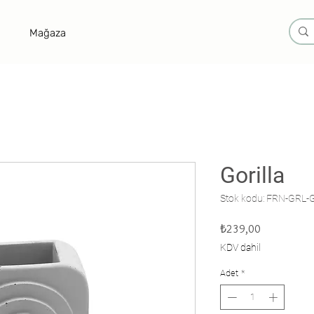
Mağaza
Gorilla
Stok kodu: FRN-GRL-
Fiyat
₺239,00
KDV dahil
Adet
*