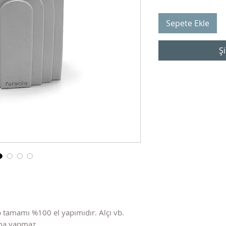
Sepete Ekle
Şi
 tamamı %100 el yapımıdır. Alçı vb.
nma yapmaz.