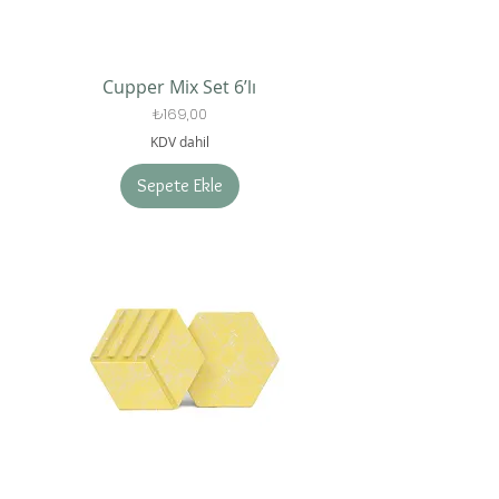
Cupper Mix Set 6’lı
Fiyat
₺169,00
KDV dahil
Sepete Ekle