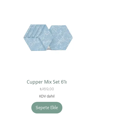
Cupper Mix Set 6’lı
Fiyat
₺169,00
KDV dahil
Sepete Ekle