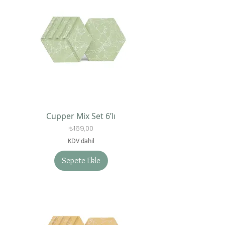
Cupper Mix Set 6’lı
Fiyat
₺169,00
KDV dahil
Sepete Ekle