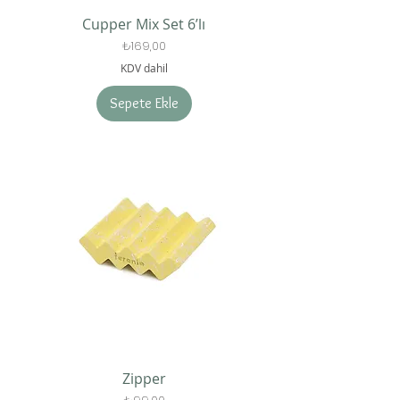
Cupper Mix Set 6’lı
Fiyat
₺169,00
KDV dahil
Sepete Ekle
Zipper
Fiyat