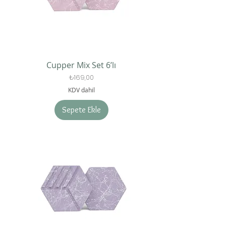
Cupper Mix Set 6’lı
Fiyat
₺169,00
KDV dahil
Sepete Ekle