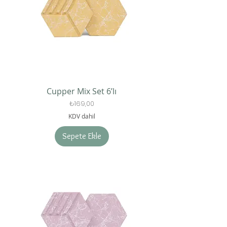
Cupper Mix Set 6’lı
Fiyat
₺169,00
KDV dahil
Sepete Ekle