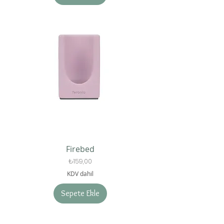
Firebed
Fiyat
₺159,00
KDV dahil
Sepete Ekle