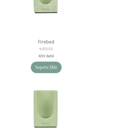
Firebed
Fiyat
₺159,00
KDV dahil
Sepete Ekle