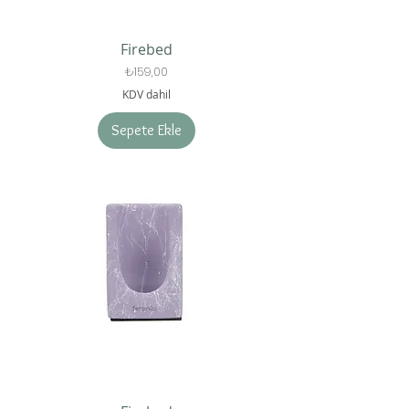
Firebed
Fiyat
₺159,00
KDV dahil
Sepete Ekle