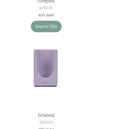
Firebed
Fiyat
₺159,00
KDV dahil
Sepete Ekle
Firebed
Fiyat
₺159,00