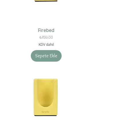
Firebed
Fiyat
₺159,00
KDV dahil
Sepete Ekle