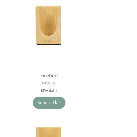
Firebed
Fiyat
₺159,00
KDV dahil
Sepete Ekle