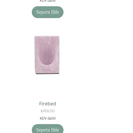
KDV dahil
Sepete Ekle
Firebed
Fiyat
₺159,00
KDV dahil
Sepete Ekle