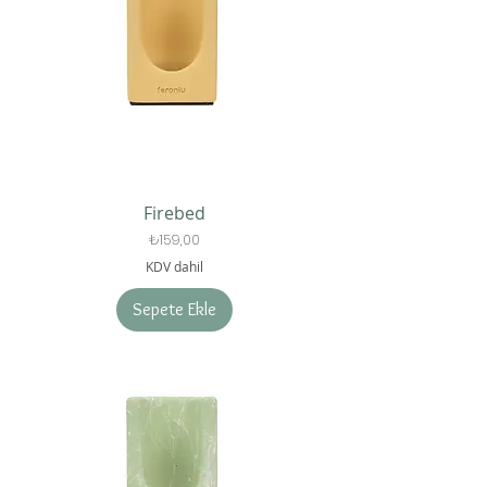
Firebed
Fiyat
₺159,00
KDV dahil
Sepete Ekle